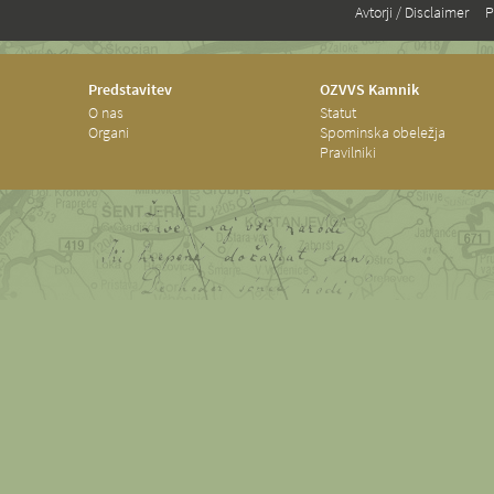
Avtorji / Disclaimer
P
Predstavitev
OZVVS Kamnik
O nas
Statut
Organi
Spominska obeležja
Pravilniki