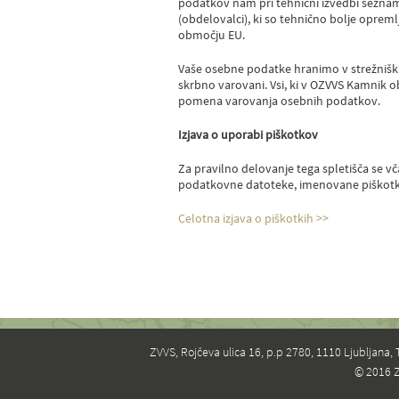
podatkov nam pri tehnični izvedbi sezna
(obdelovalci), ki so tehnično bolje oprem
območju EU.
Vaše osebne podatke hranimo v strežniških
skrbno varovani. Vsi, ki v OZVVS Kamnik
pomena varovanja osebnih podatkov.
Izjava o uporabi piškotkov
Za pravilno delovanje tega spletišča se v
podatkovne datoteke, imenovane piškotki. 
Celotna izjava o piškotkih >>
ZVVS, Rojčeva ulica 16, p.p 2780, 1110 Ljubljana, 
© 2016 Z