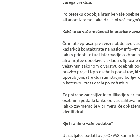
vašega preklica.
Po preteku obdobja hrambe vaše osebne p
ali anomiziramo, tako da jih ni več mogo
Kakšne so vaše možnosti in pravice v zve
Če imate vprašanja v zvezi z obdelavo va
kadarkoli kontaktirate na naslov info@mu
lahko pridobite tudi informacijo o zbrani
ali omejitev obdelave v skladu s Splošno
veljavnim zakonom o varstvu osebnih po
pravico prejeti izpis osebnih podatkov, ki
uporabljeni, strukturirani strojno berljivi
h katerikoli tretji osebi po vaši izbiri.
Za potrebe zanesljive identifikacije v prime
osebnimi podatki lahko od vas zahtevam
lahko zavrnemo le v primeru, če dokažem
identificirati.
Kje hranimo vaše podatke?
Upravljalec podatkov je OZVVS Kamnik. Za