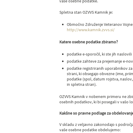
vaše osebne podatke.
Spletna stan OZVVS Kamnik
je:
Območno Združenje Veteranov Vojne 
http://www.kamnik.zvvs.si/
Katere osebne podatke zbiramo?
podatke e-sporočil, ki ste jih naslovi
podatke zahteve za prejemanje e-novic
podatke registriranih uporabnikov z
strani, ki obsegajo obvezne (ime, pri
podatke (spol, datum rojstva, naslov, 
in spletna stran).
OZVVS Kamnik v nobenem primeru ne zbir
osebnih podatkov, ki bi posegali v vašo l
Kakšne so pravne podlage za obdelovanj
V skladu z veljavno zakonodajo s področ
vaše osebne podatke obdelujemo: