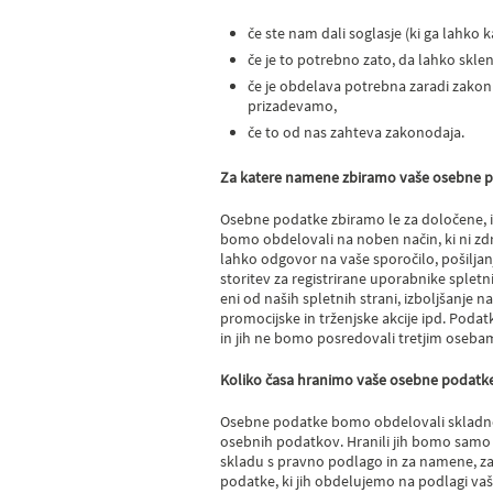
če ste nam dali soglasje (ki ga lahko k
če je to potrebno zato, da lahko skl
če je obdelava potrebna zaradi zakonit
prizadevamo,
če to od nas zahteva zakonodaja.
Za katere namene zbiramo vaše osebne 
Osebne podatke zbiramo le za določene, i
bomo obdelovali na noben način, ki ni zd
lahko odgovor na vaše sporočilo, pošilja
storitev za registrirane uporabnike spletni
eni od naših spletnih strani, izboljšanje n
promocijske in trženjske akcije ipd. Poda
in jih ne bomo posredovali tretjim oseba
Koliko časa hranimo vaše osebne podatk
Osebne podatke bomo obdelovali skladno
osebnih podatkov. Hranili jih bomo samo t
skladu s pravno podlago in za namene, za
podatke, ki jih obdelujemo na podlagi va