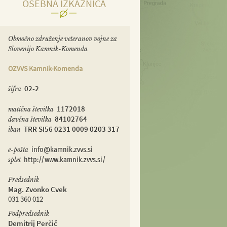
OSEBNA IZKAZNICA
Območno združenje veteranov vojne za
Slovenijo Kamnik-Komenda
OZVVS Kamnik-Komenda
02-2
šifra
1172018
matična številka
84102764
davčna številka
TRR SI56 0231 0009 0203 317
iban
e-pošta
info@kamnik.zvvs.si
splet
http://www.kamnik.zvvs.si/
Predsednik
Mag. Zvonko Cvek
031 360 012
Podpredsednik
Demitrij Perčič