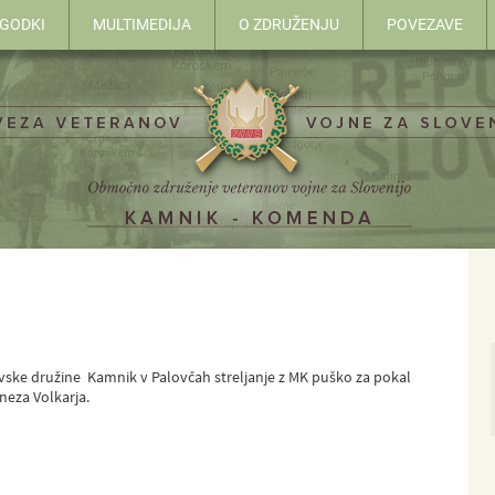
OGODKI
MULTIMEDIJA
O ZDRUŽENJU
POVEZAVE
Lovske družine Kamnik v Palovčah streljanje z MK puško za pokal
neza Volkarja.